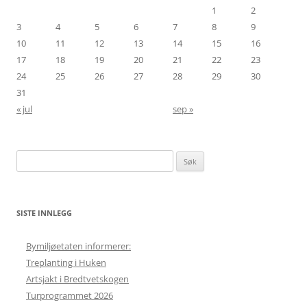
1
2
3
4
5
6
7
8
9
10
11
12
13
14
15
16
17
18
19
20
21
22
23
24
25
26
27
28
29
30
31
« jul
sep »
Søk
etter:
SISTE INNLEGG
Bymiljøetaten informerer:
Treplanting i Huken
Artsjakt i Bredtvetskogen
Turprogrammet 2026