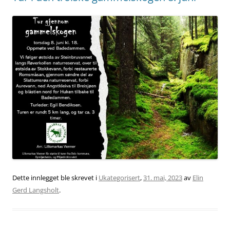
Dette innlegget ble skrevet i
Ukategorisert
,
31. mai, 2023
av
Elin
Gerd Langsholt
.