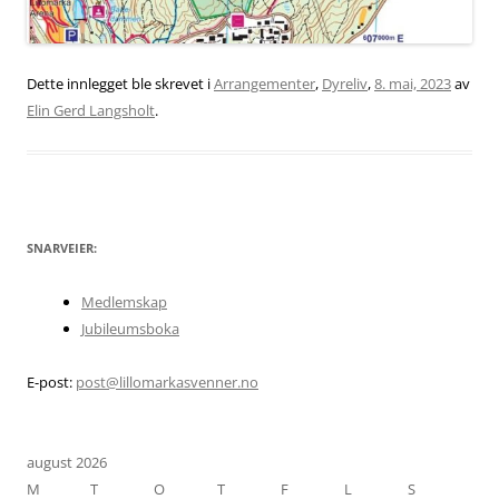
Dette innlegget ble skrevet i
Arrangementer
,
Dyreliv
,
8. mai, 2023
av
Elin Gerd Langsholt
.
SNARVEIER:
Medlemskap
Jubileumsboka
E-post:
post@lillomarkasvenner.no
august 2026
M
T
O
T
F
L
S