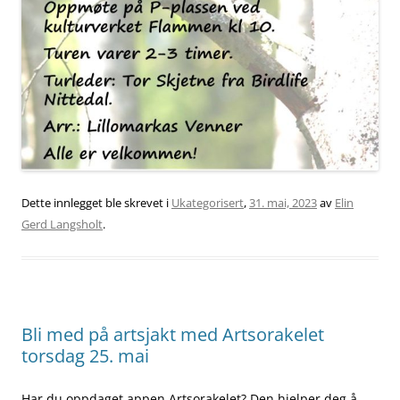
Dette innlegget ble skrevet i
Ukategorisert
,
31. mai, 2023
av
Elin
Gerd Langsholt
.
Bli med på artsjakt med Artsorakelet
torsdag 25. mai
Har du oppdaget appen Artsorakelet? Den hjelper deg å