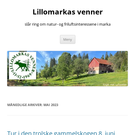
Hopp
til
Lillomarkas venner
innhold
slår ring om natur- og friluftsinteressene i marka
Meny
MÅNEDLIGE ARKIVER:
MAI 2023
Tur i den trolske gammelskogen 8. juni