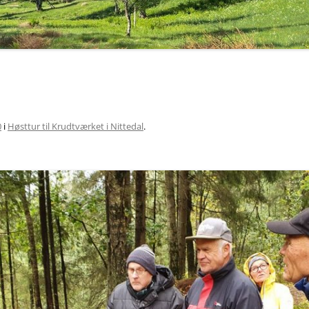
GREFSENÅSEN 20. JUNI 2018
UTTALELSER OG BREV 2020
VILLBLOMSTENS DAG PÅ
RØVERKOLLEN 17. JUNI 2018
UTTALELSER OG BREV 2019
NATURTYPER I GREFSENÅSEN,
UTTALELSER OG BREV 2018
23. MAI 2018.
UTTALELSER OG BREV 2017
NYTTEVEKSTTUR PÅ
0
i
Høsttur til Krudtværket i Nittedal
.
UTTALELSER OG BREV 2016
HESTEJORDENE 22. MAI 2018
UTTALELSER OG BREV 2015
FUGLETUR PÅ HESTEJORDENE 
MAI 2018
UTTALELSER OG BREV 2014 OG
TIDLIGERE
SOPPTUR PÅ SLATTUM 5.
SEPTEMBER 2017
TUR I GREFSENÅSEN 30. AUG
2017
VILLBLOMSTENS DAG 2017