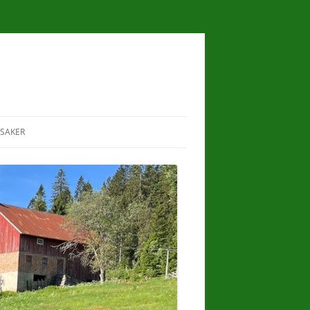
SAKER
I
RAVNKOLLEN
LILLOMARKA
LANDSKAPSVERNOMRÅDE
ER
SKJØTSEL OG ARTSMANGFOLD PÅ
HESTEJORDENE
I