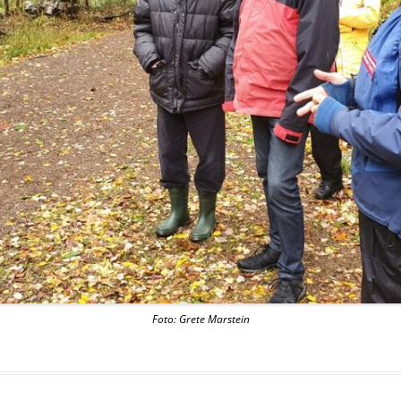
NYTTEVEKSTTUR 15. MAI 2017
FUGLETUR PÅ HESTEJORDENE 
MAI 2017
GRUVETUR 25. SEPTEMBER 20
RØVERKOLLEN 2016
FERSKE_OBSERVASJONER
Foto: Grete Marstein