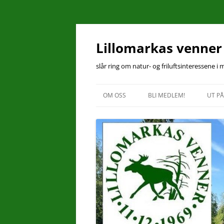
Hopp
til
innhold
Lillomarkas venner
slår ring om natur- og friluftsinteressene i
OM OSS
BLI MEDLEM!
UT PÅ
KONTAKT OSS
ÅRSMØTEPROTOKOLL 2025
ÅRSBERETNING 2025
VEDTEKTER