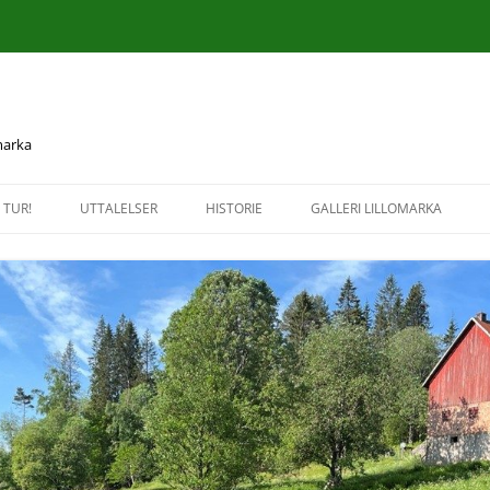
 marka
 TUR!
UTTALELSER
HISTORIE
GALLERI LILLOMARKA
UTTALELSER OG BREV 2026
KULTUR- OG NATURMINNER I
HØSTTUR TIL KRUDTVÆRKET 
LILLOMARKA
NITTEDAL
UTTALELSER OG BREV 2025
HISTORISKE KART
INFORMASJONSTUR TIL
UTTALELSER OG BREV 2024
GREFSENKLEIVA 16. SEPTEMB
UTTALELSER OG BREV 2023
BEFARING TIL BREISJØEN 2.
SEPTEMBER 2020
UTTALELSER OG BREV 2022
TUR LANGS VANDCURSTIENE 
UTTALELSER OG BREV 2021