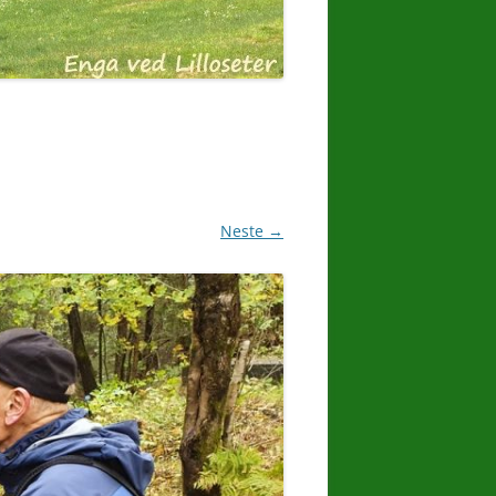
 TUR
Neste →
8.
UST