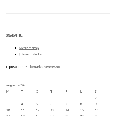
SNARVEIER:
Medlemskap
Jubileumsboka
E-post:
post@lillomarkasvenner.no
august 2026
M
T
O
T
F
L
S
1
2
3
4
5
6
7
8
9
10
11
12
13
14
15
16