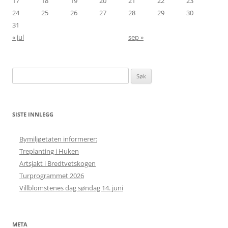
17
18
19
20
21
22
23
24
25
26
27
28
29
30
31
« jul
sep »
Søk
etter:
SISTE INNLEGG
Bymiljøetaten informerer:
Treplanting i Huken
Artsjakt i Bredtvetskogen
Turprogrammet 2026
Villblomstenes dag søndag 14. juni
META