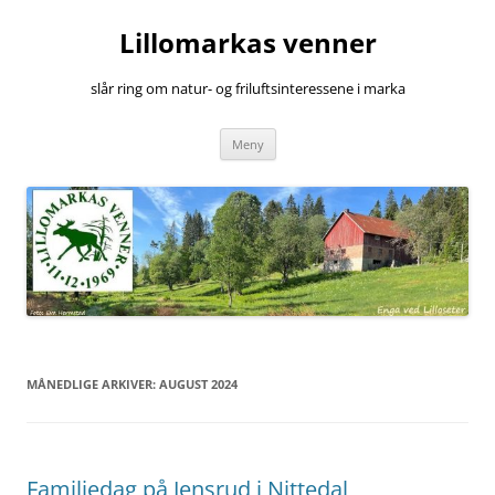
Hopp
til
Lillomarkas venner
innhold
slår ring om natur- og friluftsinteressene i marka
Meny
MÅNEDLIGE ARKIVER:
AUGUST 2024
Familiedag på Jensrud i Nittedal