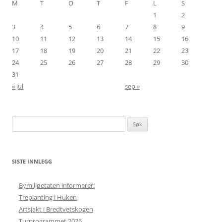
M
T
O
T
F
L
S
1
2
3
4
5
6
7
8
9
10
11
12
13
14
15
16
17
18
19
20
21
22
23
24
25
26
27
28
29
30
31
« jul
sep »
Søk
etter:
SISTE INNLEGG
Bymiljøetaten informerer:
Treplanting i Huken
Artsjakt i Bredtvetskogen
Turprogrammet 2026