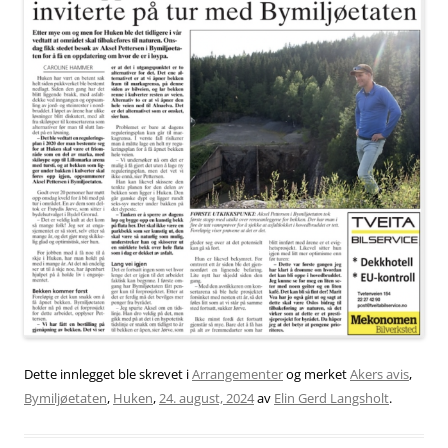
Dette innlegget ble skrevet i
Arrangementer
og merket
Akers avis
,
Bymiljøetaten
,
Huken
,
24. august, 2024
av
Elin Gerd Langsholt
.