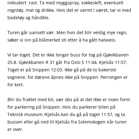
inkludert rast. Ta med myggspray, sokkeskift, eventuelt
regntøy, mat og drikke. Hvis det er varmt i været, tar vi med
badetøy og håndkle.
Turen går uansett vær. Men hvis det blir veldig mye regn,
søker vi inn på blåmerket sti etter å ha gått halvveis.
Vi tar toget. Det er ikke lenger buss for tog på Gjøvikbanen
25.8. Gjøvikbanen R 31 går fra Oslo S 11:44, Kjelsås 11:57.
Toget er på Snippen 12:03. Ikke gå på de to bakerste
vognene, for dørene åpnes ikke på Snippen. Perrongen er
for kort.
Blir du fraktet med bil, vær obs på at det ikke er noen form
for parkering på Snippen. Hvis du parkerer bilen på
Teknisk museum /Kjelsås kan du gå på toget 11:57, og ta
bussen eller gå ned til Kjelsås fra Solemskogen når turen
er over.