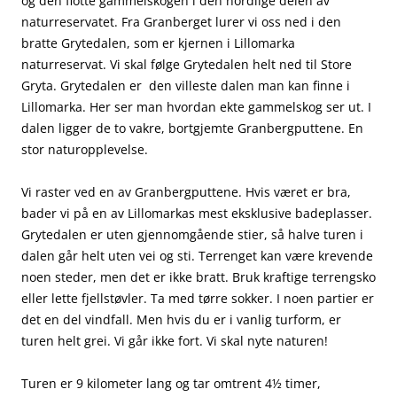
og den flotte gammelskogen i den nordlige delen av
naturreservatet. Fra Granberget lurer vi oss ned i den
bratte Grytedalen, som er kjernen i Lillomarka
naturreservat. Vi skal følge Grytedalen helt ned til Store
Gryta. Grytedalen er den villeste dalen man kan finne i
Lillomarka. Her ser man hvordan ekte gammelskog ser ut. I
dalen ligger de to vakre, bortgjemte Granbergputtene. En
stor naturopplevelse.
Vi raster ved en av Granbergputtene. Hvis været er bra,
bader vi på en av Lillomarkas mest eksklusive badeplasser.
Grytedalen er uten gjennomgående stier, så halve turen i
dalen går helt uten vei og sti. Terrenget kan være krevende
noen steder, men det er ikke bratt. Bruk kraftige terrengsko
eller lette fjellstøvler. Ta med tørre sokker. I noen partier er
det en del vindfall. Men hvis du er i vanlig turform, er
turen helt grei. Vi går ikke fort. Vi skal nyte naturen!
Turen er 9 kilometer lang og tar omtrent 4½ timer,