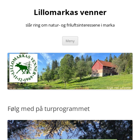
Hopp
til
Lillomarkas venner
innhold
slår ring om natur- og friluftsinteressene i marka
Meny
Følg med på turprogrammet