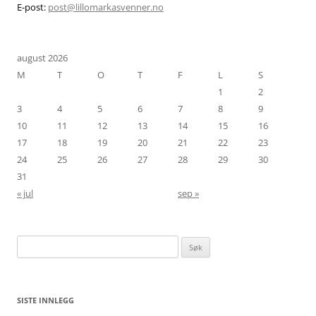
E-post:
post@lillomarkasvenner.no
august 2026
M
T
O
T
F
L
S
1
2
3
4
5
6
7
8
9
10
11
12
13
14
15
16
17
18
19
20
21
22
23
24
25
26
27
28
29
30
31
« jul
sep »
Søk
etter:
SISTE INNLEGG