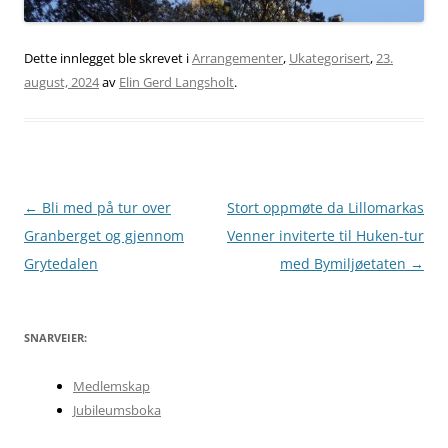
Dette innlegget ble skrevet i
Arrangementer
,
Ukategorisert
,
23.
august, 2024
av
Elin Gerd Langsholt
.
Innleggsnavigasjon
←
Bli med på tur over
Stort oppmøte da Lillomarkas
Granberget og gjennom
Venner inviterte til Huken-tur
Grytedalen
med Bymiljøetaten
→
SNARVEIER:
Medlemskap
Jubileumsboka