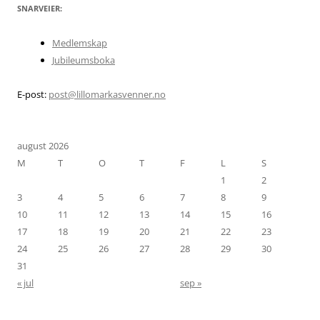
SNARVEIER:
Medlemskap
Jubileumsboka
E-post:
post@lillomarkasvenner.no
august 2026
M
T
O
T
F
L
S
1
2
3
4
5
6
7
8
9
10
11
12
13
14
15
16
17
18
19
20
21
22
23
24
25
26
27
28
29
30
31
« jul
sep »