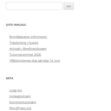
Søk
etter:
SISTE INNLEGG
Bymiljøetaten informerer:
Treplanting i Huken
Artsjakt i Bredtvetskogen
Turprogrammet 2026
Villblomstenes dag søndag 14. juni
META
Logg inn
Innleggsstrøm
Kommentarstrøm
WordPress.org