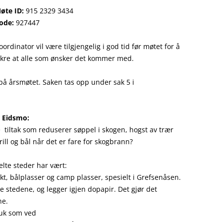
øte ID:
915 2329 3434
NYTTEVEKSTTUR 15. MAI 2017
ode:
927447
FUGLETUR PÅ HESTEJORDENE 
oordinator vil være tilgjengelig i god tid før møtet for å
MAI 2017
ikre at alle som ønsker det kommer med.
GRUVETUR 25. SEPTEMBER 20
 på årsmøtet. Saken tas opp under sak 5 i
RØVERKOLLEN 2016
FERSKE_OBSERVASJONER
r Eidsmo:
 tiltak som reduserer søppel i skogen, hogst av trær
ll og bål når det er fare for skogbrann?
lte steder har vært:
t, bålplasser og camp plasser, spesielt i Grefsenåsen.
 stedene, og legger igjen dopapir. Det gjør det
ne.
ruk som ved