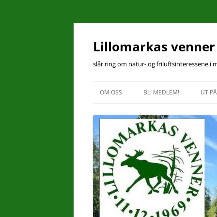
Hopp
til
innhold
Lillomarkas venner
slår ring om natur- og friluftsinteressene i
OM OSS
BLI MEDLEM!
UT PÅ
KONTAKT OSS
ÅRSMØTEPROTOKOLL 2025
ÅRSBERETNING 2025
VEDTEKTER