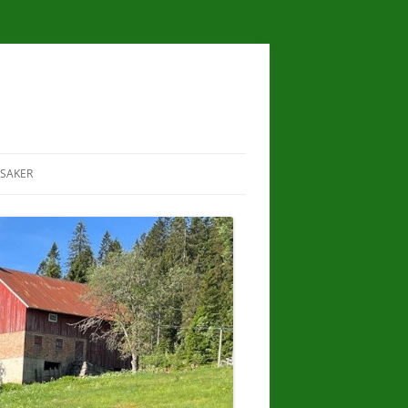
SAKER
I
RAVNKOLLEN
LILLOMARKA
LANDSKAPSVERNOMRÅDE
ER
SKJØTSEL OG ARTSMANGFOLD PÅ
HESTEJORDENE
I