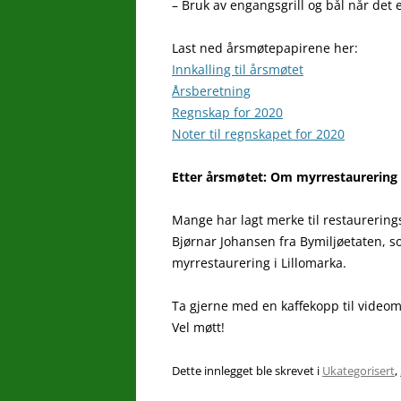
– Bruk av engangsgrill og bål når det
Last ned årsmøtepapirene her:
Innkalling til årsmøtet
Årsberetning
Regnskap for 2020
Noter til regnskapet for 2020
Etter årsmøtet: Om myrrestaurering 
Mange har lagt merke til restaurerings
Bjørnar Johansen fra Bymiljøetaten, so
myrrestaurering i Lillomarka.
Ta gjerne med en kaffekopp til video
Vel møtt!
Dette innlegget ble skrevet i
Ukategorisert
,