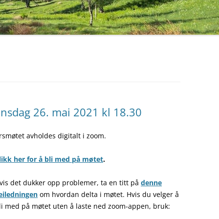
GREFSENÅSEN 20. JUNI 2018
UTTALELSER OG BREV 2020
VILLBLOMSTENS DAG PÅ
RØVERKOLLEN 17. JUNI 2018
UTTALELSER OG BREV 2019
NATURTYPER I GREFSENÅSEN,
UTTALELSER OG BREV 2018
23. MAI 2018.
UTTALELSER OG BREV 2017
NYTTEVEKSTTUR PÅ
UTTALELSER OG BREV 2016
HESTEJORDENE 22. MAI 2018
nsdag 26. mai 2021 kl 18.30
UTTALELSER OG BREV 2015
FUGLETUR PÅ HESTEJORDENE 
MAI 2018
rsmøtet avholdes digitalt i zoom.
UTTALELSER OG BREV 2014 OG
TIDLIGERE
SOPPTUR PÅ SLATTUM 5.
likk her for å bli med på møtet
.
SEPTEMBER 2017
TUR I GREFSENÅSEN 30. AUG
vis det dukker opp problemer, ta en titt på
denne
2017
eiledningen
om hvordan delta i møtet. Hvis du velger å
li med på møtet uten å laste ned zoom-appen, bruk:
VILLBLOMSTENS DAG 2017