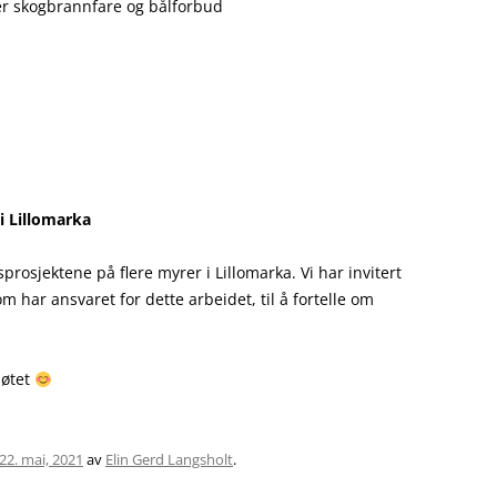
 er skogbrannfare og bålforbud
i Lillomarka
prosjektene på flere myrer i Lillomarka. Vi har invitert
m har ansvaret for dette arbeidet, til å fortelle om
møtet
22. mai, 2021
av
Elin Gerd Langsholt
.