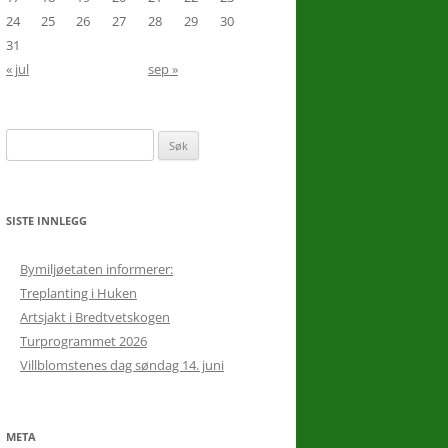
24
25
26
27
28
29
30
31
« jul
sep »
10.
16
Søk
etter:
SISTE INNLEGG
Bymiljøetaten informerer:
Treplanting i Huken
Artsjakt i Bredtvetskogen
Turprogrammet 2026
Villblomstenes dag søndag 14. juni
META