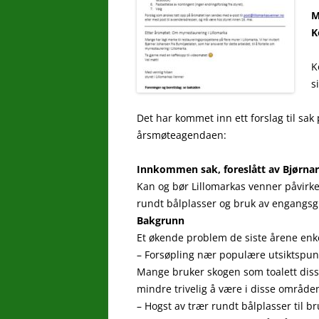
M
K
K
s
Det har kommet inn ett forslag til sak
årsmøteagendaen:
Innkommen sak, foreslått av Bjørna
Kan og bør Lillomarkas venner påvirke
rundt bålplasser og bruk av engangsgri
Bakgrunn
Et økende problem de siste årene enke
– Forsøpling nær populære utsiktspunk
Mange bruker skogen som toalett disse
mindre trivelig å være i disse område
– Hogst av trær rundt bålplasser til b