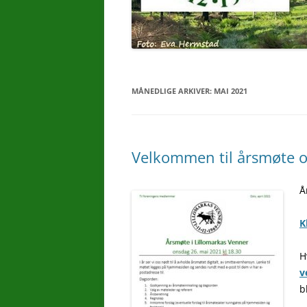
MÅNEDLIGE ARKIVER:
MAI 2021
Velkommen til årsmøte o
Å
K
H
v
b