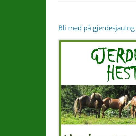
Bli med på gjerdesjauing