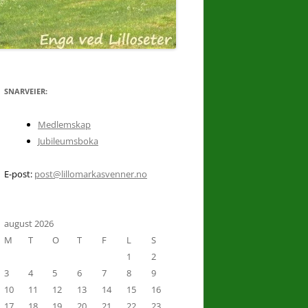
 TUR
SNARVEIER:
Medlemskap
Jubileumsboka
8.
E-post:
post@lillomarkasvenner.no
august 2026
M
T
O
T
F
L
S
UST
1
2
3
4
5
6
7
8
9
10
11
12
13
14
15
16
17
18
19
20
21
22
23