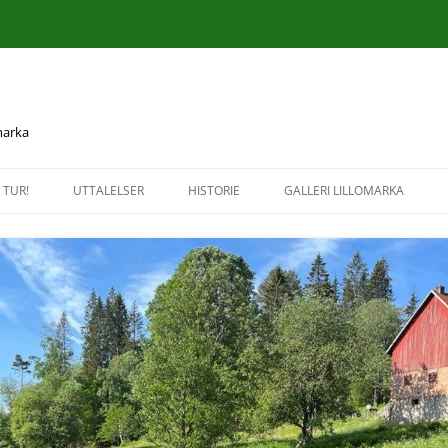
 marka
 TUR!
UTTALELSER
HISTORIE
GALLERI LILLOMARKA
UTTALELSER OG BREV 2026
KULTUR- OG NATURMINNER I
HØSTTUR TIL KRUDTVÆRKET 
LILLOMARKA
NITTEDAL
UTTALELSER OG BREV 2025
HISTORISKE KART
INFORMASJONSTUR TIL
UTTALELSER OG BREV 2024
GREFSENKLEIVA 16. SEPTEMB
UTTALELSER OG BREV 2023
BEFARING TIL BREISJØEN 2.
SEPTEMBER 2020
UTTALELSER OG BREV 2022
TUR LANGS VANDCURSTIENE 
UTTALELSER OG BREV 2021