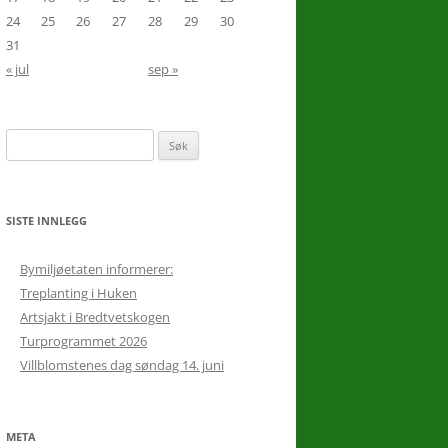
24
25
26
27
28
29
30
31
« jul
sep »
10.
16
Søk
etter:
SISTE INNLEGG
Bymiljøetaten informerer:
Treplanting i Huken
Artsjakt i Bredtvetskogen
Turprogrammet 2026
Villblomstenes dag søndag 14. juni
META