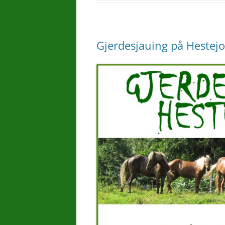
Gjerdesjauing på Hestej