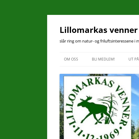
Hopp
til
innhold
Lillomarkas venner
slår ring om natur- og friluftsinteressene i
OM OSS
BLI MEDLEM!
UT PÅ
KONTAKT OSS
ÅRSMØTEPROTOKOLL 2025
ÅRSBERETNING 2025
VEDTEKTER