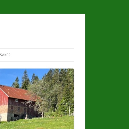
SAKER
I
RAVNKOLLEN
LILLOMARKA
LANDSKAPSVERNOMRÅDE
ER
SKJØTSEL OG ARTSMANGFOLD PÅ
HESTEJORDENE
I