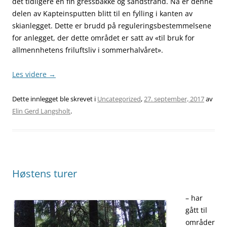
det tidligere en fin gressbakke og sandstrand. Nå er denne
delen av Kapteinsputten blitt til en fylling i kanten av
skianlegget. Dette er brudd på reguleringsbestemmelsene
for anlegget, der dette området er satt av «til bruk for
allmennhetens friluftsliv i sommerhalvåret».
Les videre
→
Dette innlegget ble skrevet i
Uncategorized
,
27. september, 2017
av
Elin Gerd Langsholt
.
Høstens turer
– har
gått til
områder