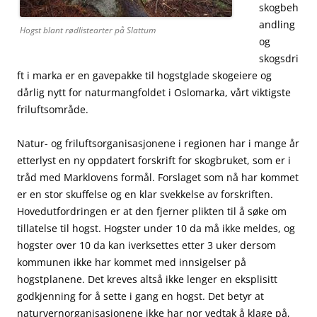
skogbeh
andling
Hogst blant rødlistearter på Slattum
og
skogsdri
ft i marka er en gavepakke til hogstglade skogeiere og
dårlig nytt for naturmangfoldet i Oslomarka, vårt viktigste
friluftsområde.
Natur- og friluftsorganisasjonene i regionen har i mange år
etterlyst en ny oppdatert forskrift for skogbruket, som er i
tråd med Marklovens formål. Forslaget som nå har kommet
er en stor skuffelse og en klar svekkelse av forskriften.
Hovedutfordringen er at den fjerner plikten til å søke om
tillatelse til hogst. Hogster under 10 da må ikke meldes, og
hogster over 10 da kan iverksettes etter 3 uker dersom
kommunen ikke har kommet med innsigelser på
hogstplanene. Det kreves altså ikke lenger en eksplisitt
godkjenning for å sette i gang en hogst. Det betyr at
naturvernorganisasjonene ikke har nor vedtak å klage på,