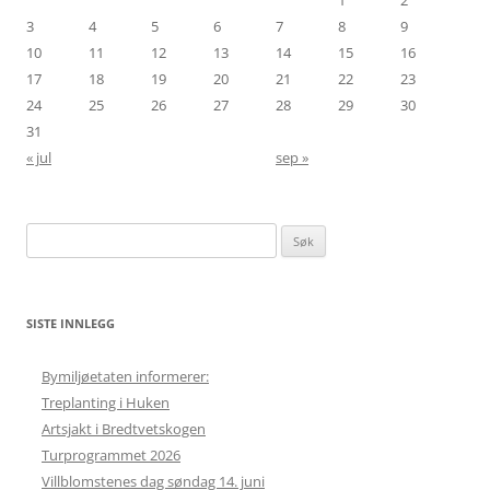
3
4
5
6
7
8
9
10
11
12
13
14
15
16
17
18
19
20
21
22
23
24
25
26
27
28
29
30
31
« jul
sep »
Søk
etter:
SISTE INNLEGG
Bymiljøetaten informerer:
Treplanting i Huken
Artsjakt i Bredtvetskogen
Turprogrammet 2026
Villblomstenes dag søndag 14. juni