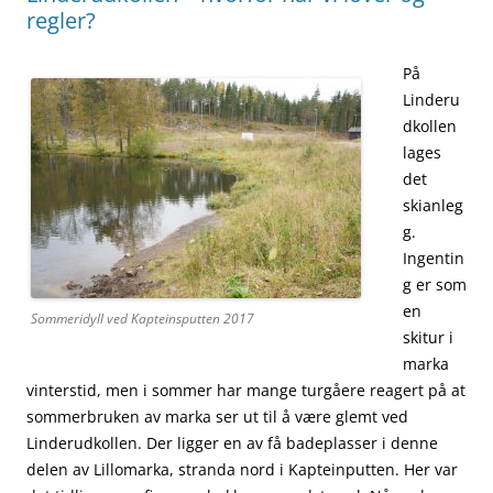
regler?
På
Linderu
dkollen
lages
det
skianleg
g.
Ingentin
g er som
en
Sommeridyll ved Kapteinsputten 2017
skitur i
marka
vinterstid, men i sommer har mange turgåere reagert på at
sommerbruken av marka ser ut til å være glemt ved
Linderudkollen. Der ligger en av få badeplasser i denne
delen av Lillomarka, stranda nord i Kapteinputten. Her var