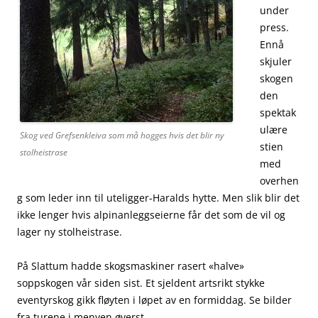
under
press.
Ennå
skjuler
skogen
den
spektak
ulære
Skog ved Grefsenkleiva som må hogges hvis det blir ny
stien
stolheistrase
med
overhen
g som leder inn til uteligger-Haralds hytte. Men slik blir det
ikke lenger hvis alpinanleggseierne får det som de vil og
lager ny stolheistrase.
På Slattum hadde skogsmaskiner rasert «halve»
soppskogen vår siden sist. Et sjeldent artsrikt stykke
eventyrskog gikk fløyten i løpet av en formiddag. Se bilder
fra turene i menyen øverst.