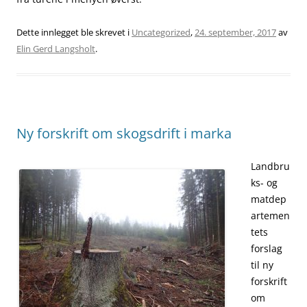
Dette innlegget ble skrevet i
Uncategorized
,
24. september, 2017
av
Elin Gerd Langsholt
.
Ny forskrift om skogsdrift i marka
Landbru
ks- og
matdep
artemen
tets
forslag
til ny
forskrift
om