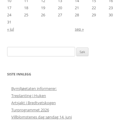
10
11
12
13
14
15
16
17
18
19
20
21
22
23
24
25
26
27
28
29
30
31
« jul
sep »
Søk
etter:
SISTE INNLEGG
Bymiljøetaten informerer:
Treplanting i Huken
Artsjakt i Bredtvetskogen
Turprogrammet 2026
Villblomstenes dag søndag 14. juni