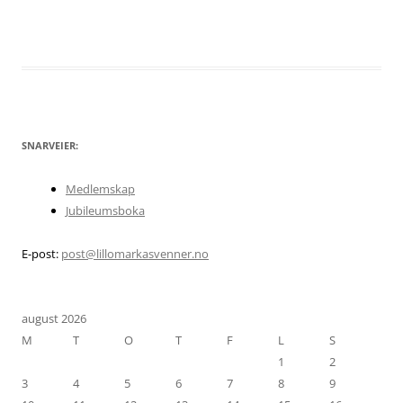
SNARVEIER:
Medlemskap
Jubileumsboka
E-post:
post@lillomarkasvenner.no
august 2026
M
T
O
T
F
L
S
1
2
3
4
5
6
7
8
9