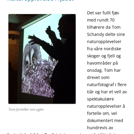
Det var fullt fjøs
med rundt 70
tilhørere da Tom
Schandy delte sine
naturopplevelser
fra våre nordiske
skoger og fjell og
havområder på
onsdag. Tom har
drevet som
naturfotograf i flere
tiår og har et vell av
spektakulære
naturopplevelser å
Tom forteller om ugler
fortelle om, vel
dokumentert med
hundrevis av