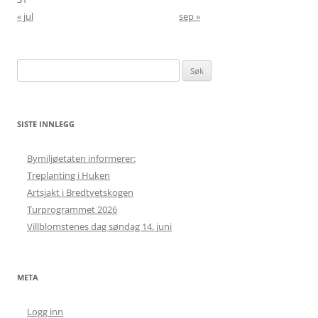
« jul
sep »
Søk
etter:
SISTE INNLEGG
Bymiljøetaten informerer:
Treplanting i Huken
Artsjakt i Bredtvetskogen
Turprogrammet 2026
Villblomstenes dag søndag 14. juni
META
Logg inn