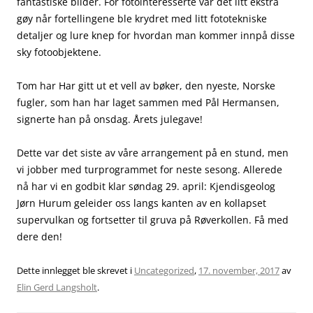
fantastiske bilder. For fotointeresserte var det litt ekstra
gøy når fortellingene ble krydret med litt fototekniske
detaljer og lure knep for hvordan man kommer innpå disse
sky fotoobjektene.
Tom har Har gitt ut et vell av bøker, den nyeste, Norske
fugler, som han har laget sammen med Pål Hermansen,
signerte han på onsdag. Årets julegave!
Dette var det siste av våre arrangement på en stund, men
vi jobber med turprogrammet for neste sesong. Allerede
nå har vi en godbit klar søndag 29. april: Kjendisgeolog
Jørn Hurum geleider oss langs kanten av en kollapset
supervulkan og fortsetter til gruva på Røverkollen. Få med
dere den!
Dette innlegget ble skrevet i
Uncategorized
,
17. november, 2017
av
Elin Gerd Langsholt
.