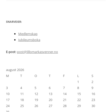
SNARVEIER:
Medlemskap
Jubileumsboka
E-post:
post@lillomarkasvenner.no
august 2026
M
T
O
T
F
L
S
1
2
3
4
5
6
7
8
9
10
11
12
13
14
15
16
17
18
19
20
21
22
23
24
25
26
27
28
29
30
31