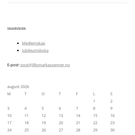
SNARVEIER:
Medlemskap
Jubileumsboka
E-post:
post@lillomarkasvenner.no
august 2026
M
T
O
T
F
L
S
1
2
3
4
5
6
7
8
9
10
11
12
13
14
15
16
17
18
19
20
21
22
23
24
25
26
27
28
29
30