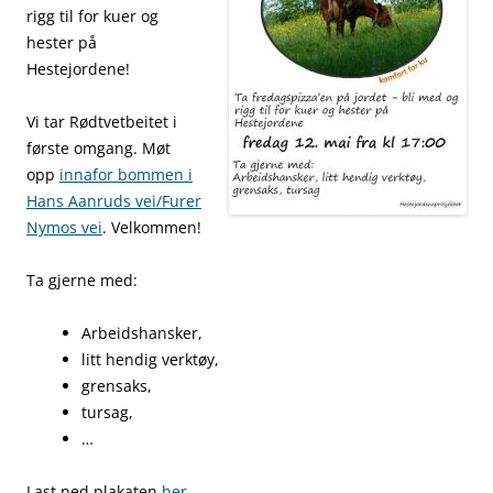
rigg til for kuer og
hester på
Hestejordene!
Vi tar Rødtvetbeitet i
første omgang. Møt
opp
innafor bommen i
Hans Aanruds vei/Furer
Nymos vei
. Velkommen!
Ta gjerne med:
Arbeidshansker,
litt hendig verktøy,
grensaks,
tursag,
…
Last ned plakaten
her.