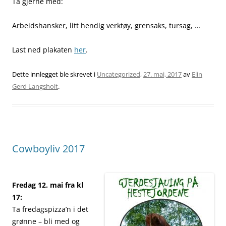
Ta gjerne med:
Arbeidshansker, litt hendig verktøy, grensaks, tursag, …
Last ned plakaten
her
.
Dette innlegget ble skrevet i
Uncategorized
,
27. mai, 2017
av
Elin
Gerd Langsholt
.
Cowboyliv 2017
Fredag 12. mai fra kl
17:
Ta fredagspizza’n i det
grønne – bli med og