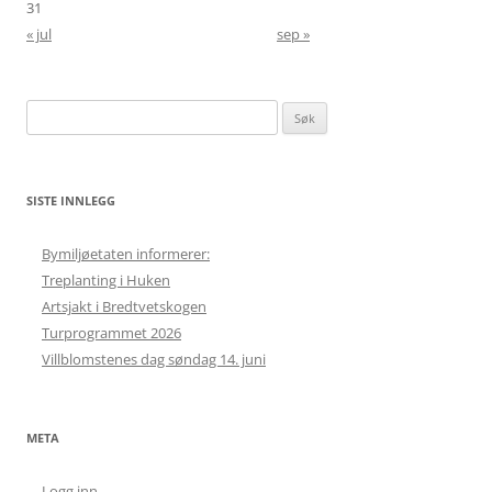
31
« jul
sep »
Søk
etter:
SISTE INNLEGG
Bymiljøetaten informerer:
Treplanting i Huken
Artsjakt i Bredtvetskogen
Turprogrammet 2026
Villblomstenes dag søndag 14. juni
META
Logg inn