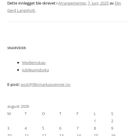
Dette innlegget ble skrevet i
Arrangementer
,
7. juni, 2025
av
Elin
Gerd Langsholt
.
SNARVEIER:
Medlemskap
Jubileumsboka
E-post:
post@lillomarkasvenner.no
august 2026
M
T
O
T
F
L
S
1
2
3
4
5
6
7
8
9
10
11
12
13
14
15
16