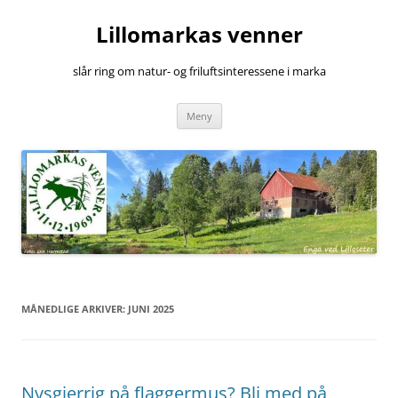
Hopp
til
Lillomarkas venner
innhold
slår ring om natur- og friluftsinteressene i marka
Meny
MÅNEDLIGE ARKIVER:
JUNI 2025
Nysgjerrig på flaggermus? Bli med på