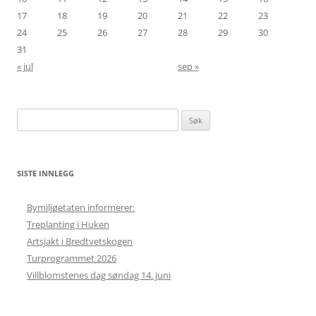
17
18
19
20
21
22
23
24
25
26
27
28
29
30
31
« jul
sep »
Søk
etter:
SISTE INNLEGG
Bymiljøetaten informerer:
Treplanting i Huken
Artsjakt i Bredtvetskogen
Turprogrammet 2026
Villblomstenes dag søndag 14. juni