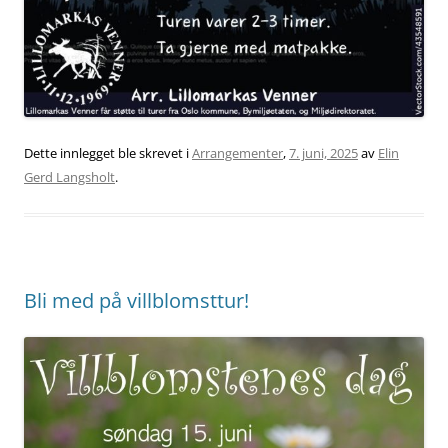
Dette innlegget ble skrevet i
Arrangementer
,
7. juni, 2025
av
Elin
Gerd Langsholt
.
Bli med på villblomsttur!