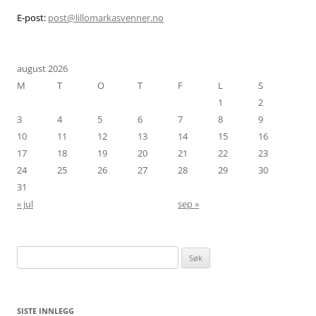
E-post:
post@lillomarkasvenner.no
august 2026
M
T
O
T
F
L
S
1
2
3
4
5
6
7
8
9
10
11
12
13
14
15
16
17
18
19
20
21
22
23
24
25
26
27
28
29
30
31
« jul
sep »
Søk
etter:
SISTE INNLEGG