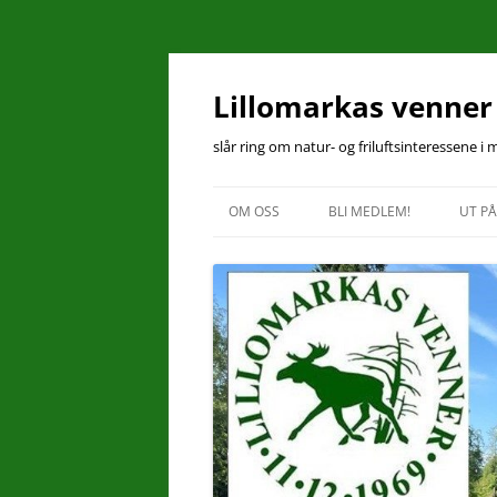
Hopp
til
innhold
Lillomarkas venner
slår ring om natur- og friluftsinteressene i
OM OSS
BLI MEDLEM!
UT PÅ
KONTAKT OSS
ÅRSMØTEPROTOKOLL 2025
ÅRSBERETNING 2025
VEDTEKTER