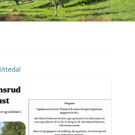
GREFSENÅSEN 20. JUNI 2018
UTTALELSER OG BREV 2020
VILLBLOMSTENS DAG PÅ
RØVERKOLLEN 17. JUNI 2018
UTTALELSER OG BREV 2019
NATURTYPER I GREFSENÅSEN,
UTTALELSER OG BREV 2018
23. MAI 2018.
UTTALELSER OG BREV 2017
NYTTEVEKSTTUR PÅ
UTTALELSER OG BREV 2016
HESTEJORDENE 22. MAI 2018
ittedal
UTTALELSER OG BREV 2015
FUGLETUR PÅ HESTEJORDENE 
MAI 2018
UTTALELSER OG BREV 2014 OG
TIDLIGERE
SOPPTUR PÅ SLATTUM 5.
SEPTEMBER 2017
TUR I GREFSENÅSEN 30. AUG
2017
VILLBLOMSTENS DAG 2017