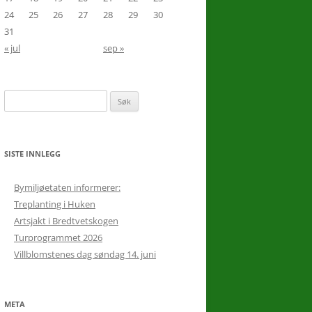
24
25
26
27
28
29
30
31
« jul
sep »
10.
16
Søk
etter:
SISTE INNLEGG
Bymiljøetaten informerer:
Treplanting i Huken
Artsjakt i Bredtvetskogen
Turprogrammet 2026
Villblomstenes dag søndag 14. juni
META