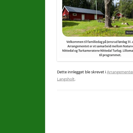
Dette innlegget ble skrevet i
Arrangemente
Langsholt
.