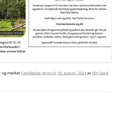
NYTTEVEKSTTUR 15. MAI 2017
FUGLETUR PÅ HESTEJORDENE 
MAI 2017
GRUVETUR 25. SEPTEMBER 20
RØVERKOLLEN 2016
FERSKE_OBSERVASJONER
r
og merket
Familiedag
,
Jensrud
,
30. august, 2024
av
Elin Gerd