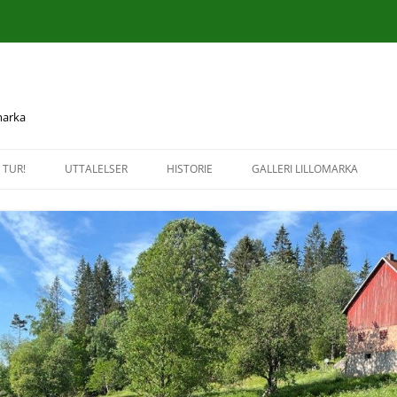
 marka
 TUR!
UTTALELSER
HISTORIE
GALLERI LILLOMARKA
UTTALELSER OG BREV 2026
KULTUR- OG NATURMINNER I
HØSTTUR TIL KRUDTVÆRKET 
LILLOMARKA
NITTEDAL
UTTALELSER OG BREV 2025
HISTORISKE KART
INFORMASJONSTUR TIL
UTTALELSER OG BREV 2024
GREFSENKLEIVA 16. SEPTEMB
UTTALELSER OG BREV 2023
BEFARING TIL BREISJØEN 2.
SEPTEMBER 2020
UTTALELSER OG BREV 2022
TUR LANGS VANDCURSTIENE 
UTTALELSER OG BREV 2021