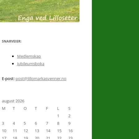
 TUR
SNARVEIER:
Medlemskap
Jubileumsboka
8.
E-post:
post@lillomarkasvenner.no
august 2026
M
T
O
T
F
L
S
UST
1
2
3
4
5
6
7
8
9
10
11
12
13
14
15
16
17
18
19
20
21
22
23