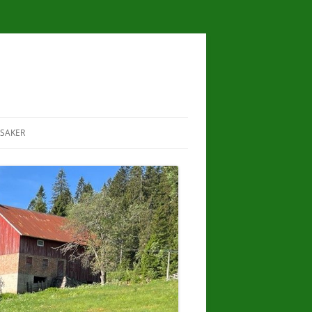
SAKER
I
RAVNKOLLEN
LILLOMARKA
LANDSKAPSVERNOMRÅDE
ER
SKJØTSEL OG ARTSMANGFOLD PÅ
HESTEJORDENE
I