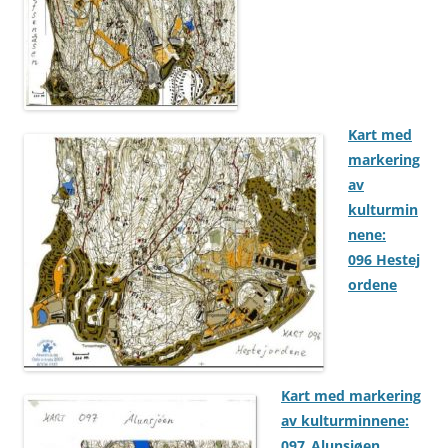
Kart med
markering
av
kulturmin
nene:
096 Hestej
ordene
Kart med markering
av kulturminnene:
097_Alunsjøen