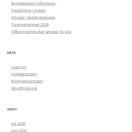
Bymiljøetaten informerer:
Treplanting i Huken
Artsjakt i Bredtvetskogen
Turprogrammet 2026
Villblomstenes dag søndag 14. juni
META
Logg inn
Innleggsstrøm
Kommentarstrøm
WordPress.org
ARKIV
juli 2026
juni 2026