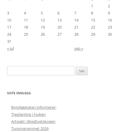
1
2
3
4
5
6
7
8
9
10
11
12
13
14
15
16
17
18
19
20
21
22
23
24
25
26
27
28
29
30
31
« jul
sep »
Søk
etter:
SISTE INNLEGG
Bymiljøetaten informerer:
Treplanting i Huken
Artsjakt i Bredtvetskogen
Turprogrammet 2026