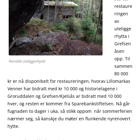
restaure
ringen
av
uteligge
rhytta i
Grefsen
åsen
opp. Til
Haralds uteliggerhytte
sammen
80 000
kr er nå disponibelt for restaureringen, hvorav Lillomarkas
Venner har bidratt med kr 10 000 og historielagene i
Groruddalen og Grefsen/Kjelsås ar bidratt med 10 000
hver, og resten er kommer fra Sparebankstiftelsen. Nå går
fugnaden to dager i uka, så stikk oppom når sommerferien
nærmer seg, så kanskje du møter en flunkende nyrenovert
hytte.