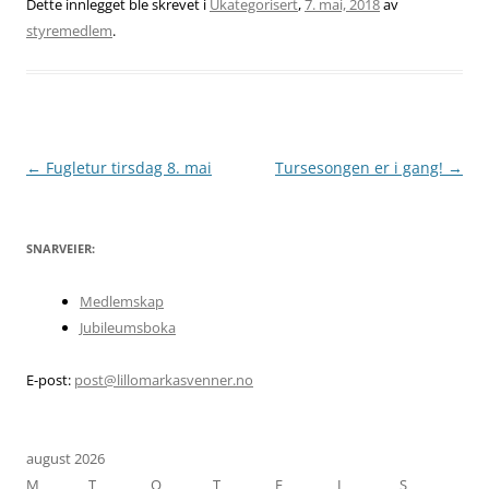
Dette innlegget ble skrevet i
Ukategorisert
,
7. mai, 2018
av
styremedlem
.
Innleggsnavigasjon
←
Fugletur tirsdag 8. mai
Tursesongen er i gang!
→
SNARVEIER:
Medlemskap
Jubileumsboka
E-post:
post@lillomarkasvenner.no
august 2026
M
T
O
T
F
L
S