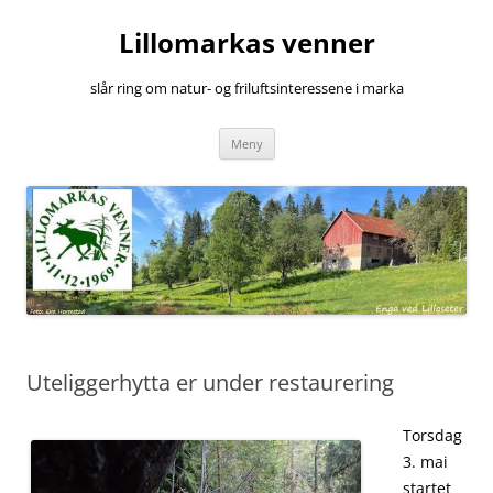
Hopp
til
Lillomarkas venner
innhold
slår ring om natur- og friluftsinteressene i marka
Meny
Uteliggerhytta er under restaurering
Torsdag
3. mai
startet