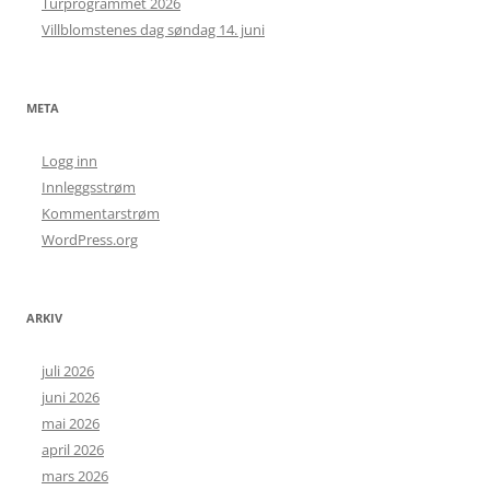
Turprogrammet 2026
Villblomstenes dag søndag 14. juni
META
Logg inn
Innleggsstrøm
Kommentarstrøm
WordPress.org
ARKIV
juli 2026
juni 2026
mai 2026
april 2026
mars 2026