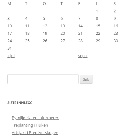
M
T
O
T
F
L
S
1
2
3
4
5
6
7
8
9
10
11
12
13
14
15
16
17
18
19
20
21
22
23
24
25
26
27
28
29
30
31
« jul
sep »
Søk
etter:
SISTE INNLEGG
Bymiljøetaten informerer:
Treplanting i Huken
Artsjakt i Bredtvetskogen