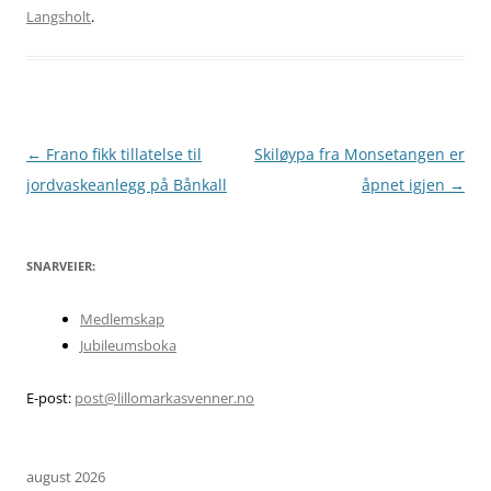
Langsholt
.
Innleggsnavigasjon
←
Frano fikk tillatelse til
Skiløypa fra Monsetangen er
jordvaskeanlegg på Bånkall
åpnet igjen
→
SNARVEIER:
Medlemskap
Jubileumsboka
E-post:
post@lillomarkasvenner.no
august 2026