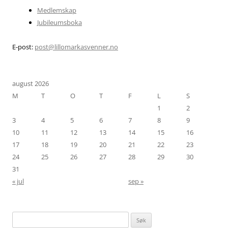
Medlemskap
Jubileumsboka
E-post:
post@lillomarkasvenner.no
august 2026
M
T
O
T
F
L
S
1
2
3
4
5
6
7
8
9
10
11
12
13
14
15
16
17
18
19
20
21
22
23
24
25
26
27
28
29
30
31
« jul
sep »
Søk