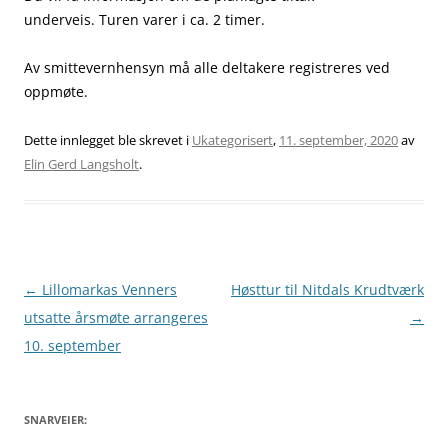
underveis. Turen varer i ca. 2 timer.
Av smittevernhensyn må alle deltakere registreres ved
oppmøte.
Dette innlegget ble skrevet i
Ukategorisert
,
11. september, 2020
av
Elin Gerd Langsholt
.
Innleggsnavigasjon
←
Lillomarkas Venners
Høsttur til Nitdals Krudtværk
utsatte årsmøte arrangeres
→
10. september
SNARVEIER: