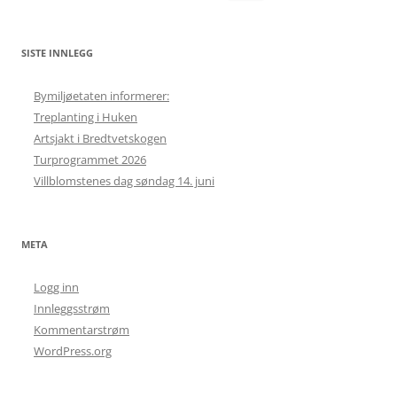
etter:
SISTE INNLEGG
Bymiljøetaten informerer:
Treplanting i Huken
Artsjakt i Bredtvetskogen
Turprogrammet 2026
Villblomstenes dag søndag 14. juni
META
Logg inn
Innleggsstrøm
Kommentarstrøm
WordPress.org