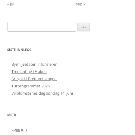
« jul
sep »
Søk
etter:
SISTE INNLEGG
Bymiljøetaten informerer:
Treplanting i Huken
Artsjakt i Bredtvetskogen
Turprogrammet 2026
Villblomstenes dag søndag 14. juni
META
Logg inn