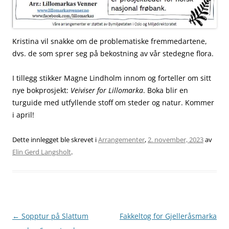
Kristina vil snakke om de problematiske fremmedartene,
dvs. de som sprer seg på bekostning av vår stedegne flora.
I tillegg stikker Magne Lindholm innom og forteller om sitt
nye bokprosjekt:
Veiviser for Lillomarka
. Boka blir en
turguide med utfyllende stoff om steder og natur. Kommer
i april!
Dette innlegget ble skrevet i
Arrangementer
,
2. november, 2023
av
Elin Gerd Langsholt
.
Innleggsnavigasjon
←
Sopptur på Slattum
Fakkeltog for Gjelleråsmarka