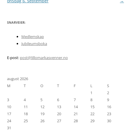
onsdag 6. september
→
SNARVEIER:
Medlemskap
Jubileumsboka
E-post:
post@lillomarkasvenner.no
august 2026
M
T
O
T
F
L
S
1
2
3
4
5
6
7
8
9
10
11
12
13
14
15
16
17
18
19
20
21
22
23
24
25
26
27
28
29
30
31