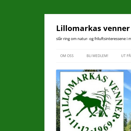
Hopp
til
innhold
Lillomarkas venner
slår ring om natur- og friluftsinteressene i
OM OSS
BLI MEDLEM!
UT PÅ
KONTAKT OSS
ÅRSMØTEPROTOKOLL 2025
ÅRSBERETNING 2025
VEDTEKTER