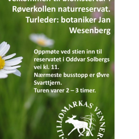
NYTTEVEKSTTUR 15. MAI 2017
FUGLETUR PÅ HESTEJORDENE 
MAI 2017
GRUVETUR 25. SEPTEMBER 20
RØVERKOLLEN 2016
FERSKE_OBSERVASJONER