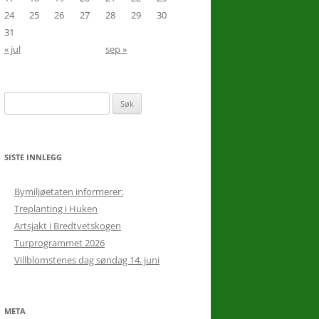
24
25
26
27
28
29
30
31
« jul
sep »
10.
16
Søk
etter:
SISTE INNLEGG
Bymiljøetaten informerer:
Treplanting i Huken
Artsjakt i Bredtvetskogen
Turprogrammet 2026
Villblomstenes dag søndag 14. juni
META