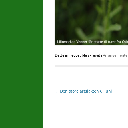
Dette innlegget ble skrevet i
Arrangemente
Innleggsnavigasjon
←
Den store artsjakten 6. juni