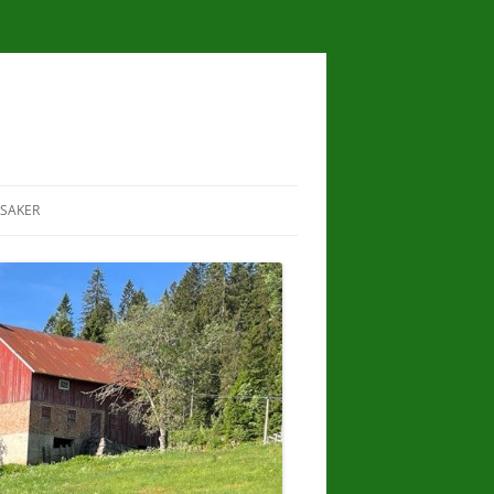
SAKER
I
RAVNKOLLEN
LILLOMARKA
LANDSKAPSVERNOMRÅDE
ER
SKJØTSEL OG ARTSMANGFOLD PÅ
HESTEJORDENE
I