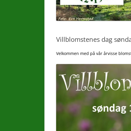
Villblomstenes dag sønda
Velkommen med på vår årvisse blomste