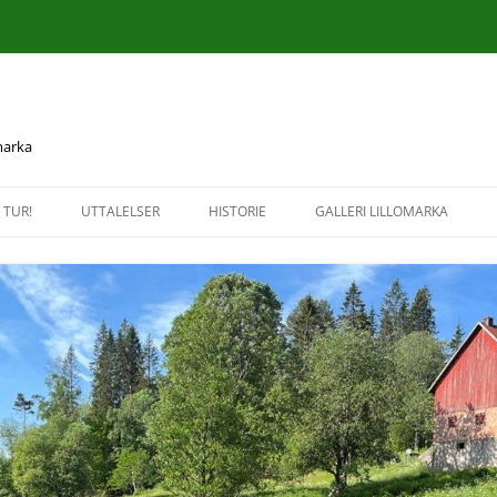
 marka
 TUR!
UTTALELSER
HISTORIE
GALLERI LILLOMARKA
UTTALELSER OG BREV 2026
KULTUR- OG NATURMINNER I
HØSTTUR TIL KRUDTVÆRKET 
LILLOMARKA
NITTEDAL
UTTALELSER OG BREV 2025
HISTORISKE KART
INFORMASJONSTUR TIL
UTTALELSER OG BREV 2024
GREFSENKLEIVA 16. SEPTEMB
UTTALELSER OG BREV 2023
BEFARING TIL BREISJØEN 2.
SEPTEMBER 2020
UTTALELSER OG BREV 2022
TUR LANGS VANDCURSTIENE 
UTTALELSER OG BREV 2021