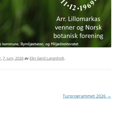
r
,
7. juni, 2026
av
Elin Gerd Langsholt
.
Turprogrammet 2026
→