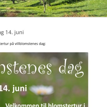
GREFSENÅSEN 20. JUNI 2018
UTTALELSER OG BREV 2020
VILLBLOMSTENS DAG PÅ
RØVERKOLLEN 17. JUNI 2018
UTTALELSER OG BREV 2019
NATURTYPER I GREFSENÅSEN,
UTTALELSER OG BREV 2018
g 14. juni
23. MAI 2018.
UTTALELSER OG BREV 2017
NYTTEVEKSTTUR PÅ
rtur på villblomstenes dag:
UTTALELSER OG BREV 2016
HESTEJORDENE 22. MAI 2018
UTTALELSER OG BREV 2015
FUGLETUR PÅ HESTEJORDENE 
MAI 2018
UTTALELSER OG BREV 2014 OG
TIDLIGERE
SOPPTUR PÅ SLATTUM 5.
SEPTEMBER 2017
TUR I GREFSENÅSEN 30. AUG
2017
VILLBLOMSTENS DAG 2017