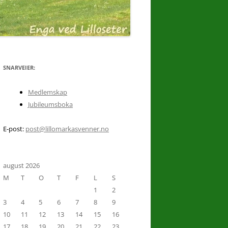
 TUR
SNARVEIER:
Medlemskap
Jubileumsboka
8.
E-post:
post@lillomarkasvenner.no
august 2026
M
T
O
T
F
L
S
UST
1
2
3
4
5
6
7
8
9
10
11
12
13
14
15
16
17
18
19
20
21
22
23