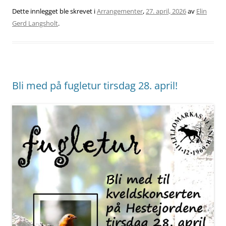
Dette innlegget ble skrevet i
Arrangementer
,
27. april, 2026
av
Elin
Gerd Langsholt
.
Bli med på fugletur tirsdag 28. april!