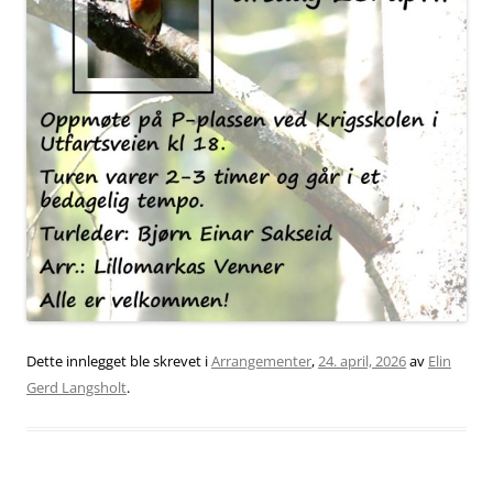
Dette innlegget ble skrevet i
Arrangementer
,
24. april, 2026
av
Elin
Gerd Langsholt
.