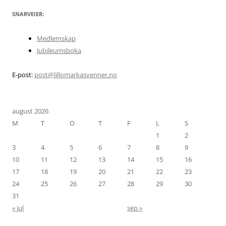
SNARVEIER:
Medlemskap
Jubileumsboka
E-post:
post@lillomarkasvenner.no
august 2026
M
T
O
T
F
L
S
1
2
3
4
5
6
7
8
9
10
11
12
13
14
15
16
17
18
19
20
21
22
23
24
25
26
27
28
29
30
31
« jul
sep »