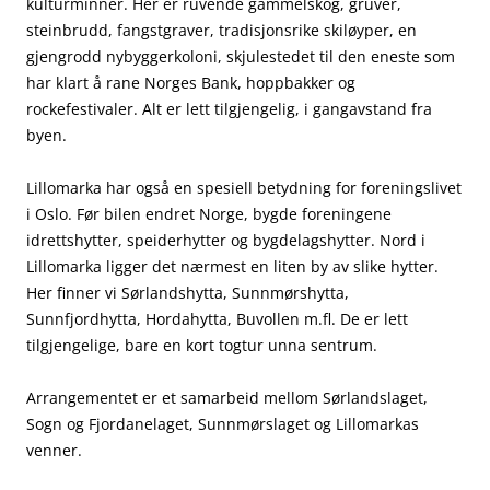
kulturminner. Her er ruvende gammelskog, gruver,
steinbrudd, fangstgraver, tradisjonsrike skiløyper, en
gjengrodd nybyggerkoloni, skjulestedet til den eneste som
har klart å rane Norges Bank, hoppbakker og
rockefestivaler. Alt er lett tilgjengelig, i gangavstand fra
byen.
Lillomarka har også en spesiell betydning for foreningslivet
i Oslo. Før bilen endret Norge, bygde foreningene
idrettshytter, speiderhytter og bygdelagshytter. Nord i
Lillomarka ligger det nærmest en liten by av slike hytter.
Her finner vi Sørlandshytta, Sunnmørshytta,
Sunnfjordhytta, Hordahytta, Buvollen m.fl. De er lett
tilgjengelige, bare en kort togtur unna sentrum.
Arrangementet er et samarbeid mellom Sørlandslaget,
Sogn og Fjordanelaget, Sunnmørslaget og Lillomarkas
venner.