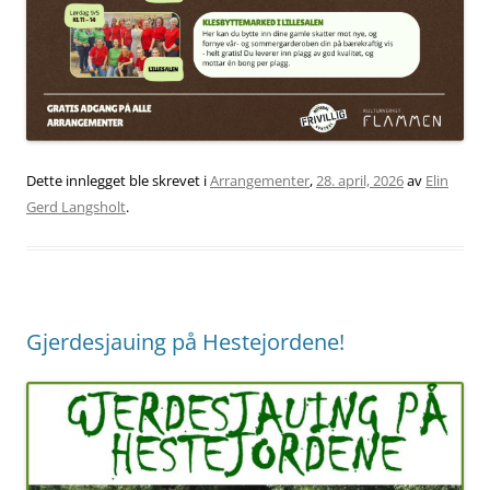
Dette innlegget ble skrevet i
Arrangementer
,
28. april, 2026
av
Elin
Gerd Langsholt
.
Gjerdesjauing på Hestejordene!