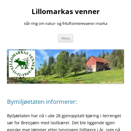
Hopp
til
Lillomarkas venner
innhold
slår ring om natur- og friluftsinteressene i marka
Meny
Bymiljøetaten informerer:
Byiljøetaten har nå i uke 28 gjenopptatt kjøring i terrenget
sør for Breisjøen med lastbærer. Det ble liggende igjen
ganske mye tømmer etter tynningen tidligere i år, som nå