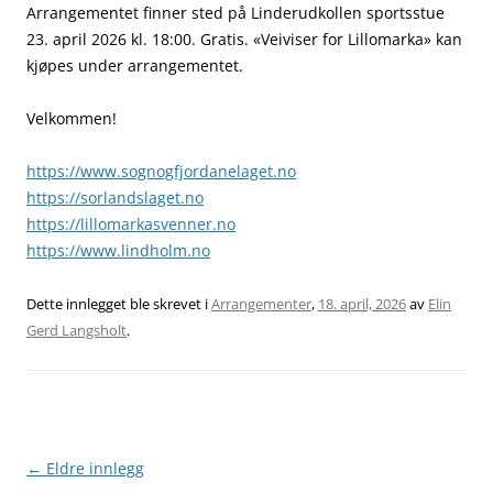
Arrangementet finner sted på Linderudkollen sportsstue
23. april 2026 kl. 18:00. Gratis. «Veiviser for Lillomarka» kan
kjøpes under arrangementet.
Velkommen!
https://www.sognogfjordanelaget.no
https://sorlandslaget.no
https://lillomarkasvenner.no
https://www.lindholm.no
Dette innlegget ble skrevet i
Arrangementer
,
18. april, 2026
av
Elin
Gerd Langsholt
.
Innleggsnavigasjon
←
Eldre innlegg