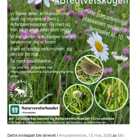
Dette innlegget ble skrevet i
Arrangementer
,
13. mai, 2026
av
Elin