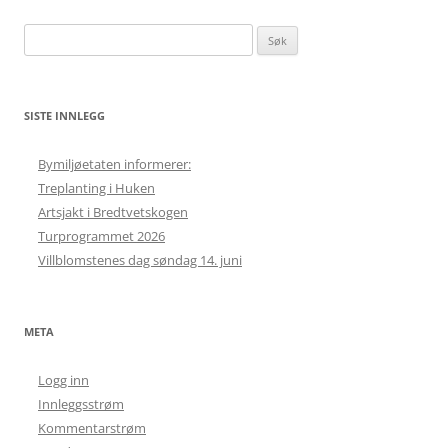
Søk
etter:
SISTE INNLEGG
Bymiljøetaten informerer:
Treplanting i Huken
Artsjakt i Bredtvetskogen
Turprogrammet 2026
Villblomstenes dag søndag 14. juni
META
Logg inn
Innleggsstrøm
Kommentarstrøm