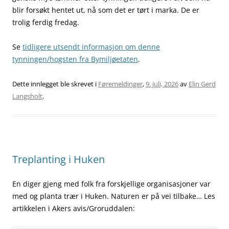
blir forsøkt hentet ut, nå som det er tørt i marka. De er
trolig ferdig fredag.
Se
tidligere utsendt informasjon om denne
tynningen/hogsten fra Bymiljøetaten
.
Dette innlegget ble skrevet i
Føremeldinger
,
9. juli, 2026
av
Elin Gerd
Langsholt
.
Treplanting i Huken
En diger gjeng med folk fra forskjellige organisasjoner var
med og planta trær i Huken. Naturen er på vei tilbake… Les
artikkelen i Akers avis/Groruddalen: