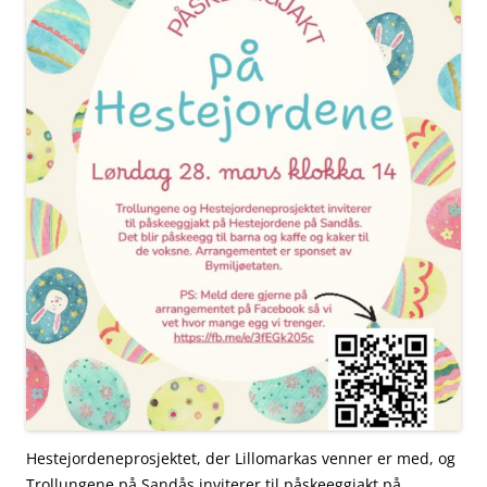
Hestejordeneprosjektet, der Lillomarkas venner er med, og
Trollungene på Sandås inviterer til påskeeggjakt på