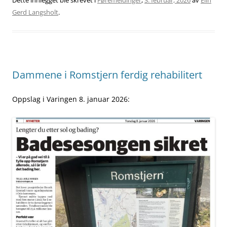
Dette innlegget ble skrevet i
Føremeldinger
,
3. februar, 2026
av
Elin
Gerd Langsholt
.
Dammene i Romstjern ferdig rehabilitert
Oppslag i Varingen 8. januar 2026: