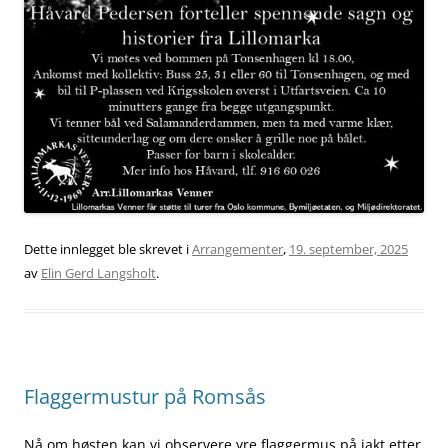
Dette innlegget ble skrevet i
Arrangementer
,
19. september, 2025
av
Elin Gerd Langsholt
.
Flaggermustur på Romsås
Nå om høsten kan vi observere yre flaggermus på jakt etter