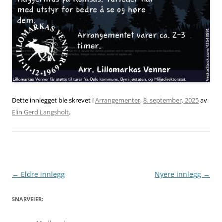
Dette innlegget ble skrevet i
Arrangementer
,
8. september, 2025
av
Elin Gerd Langsholt
.
Innleggsnavigasjon
←
Eldre innlegg
Nyere innlegg
→
SNARVEIER: