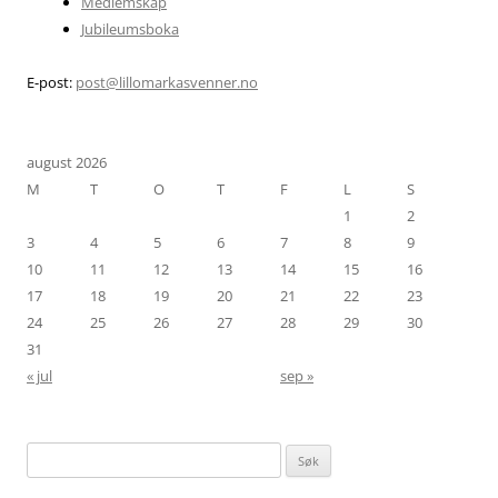
Medlemskap
Jubileumsboka
E-post:
post@lillomarkasvenner.no
august 2026
M
T
O
T
F
L
S
1
2
3
4
5
6
7
8
9
10
11
12
13
14
15
16
17
18
19
20
21
22
23
24
25
26
27
28
29
30
31
« jul
sep »
Søk
etter: