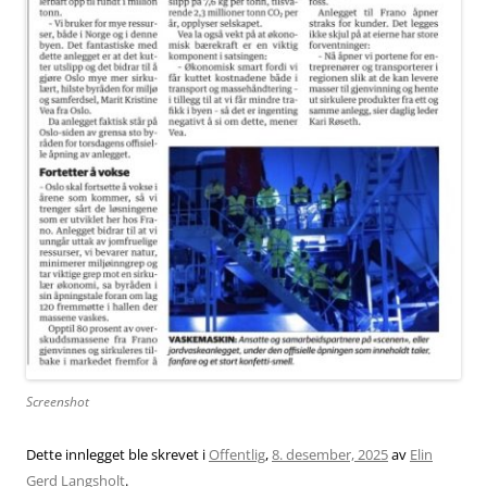
Screenshot
Dette innlegget ble skrevet i
Offentlig
,
8. desember, 2025
av
Elin
Gerd Langsholt
.