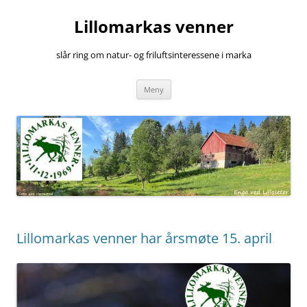
Hopp
til
Lillomarkas venner
innhold
slår ring om natur- og friluftsinteressene i marka
Meny
Lillomarkas venner har årsmøte 15. april