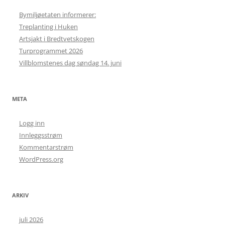
Bymiljøetaten informerer:
Treplanting i Huken
Artsjakt i Bredtvetskogen
Turprogrammet 2026
Villblomstenes dag søndag 14. juni
META
Logg inn
Innleggsstrøm
Kommentarstrøm
WordPress.org
ARKIV
juli 2026