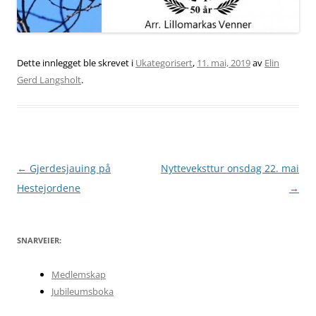
Dette innlegget ble skrevet i
Ukategorisert
,
11. mai, 2019
av
Elin
Gerd Langsholt
.
Innleggsnavigasjon
←
Gjerdesjauing på
Nytteveksttur onsdag 22. mai
Hestejordene
→
SNARVEIER:
Medlemskap
Jubileumsboka