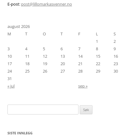
E-post:
post@lillomarkasvenner.no
august 2026
M
T
O
T
F
L
S
1
2
3
4
5
6
7
8
9
10
11
12
13
14
15
16
17
18
19
20
21
22
23
24
25
26
27
28
29
30
31
« jul
sep »
Søk
etter:
SISTE INNLEGG