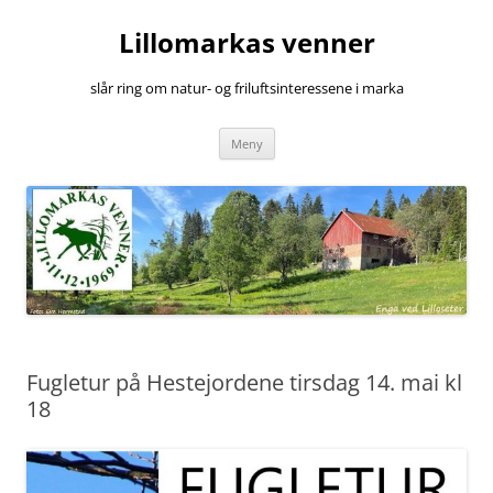
Hopp
til
Lillomarkas venner
innhold
slår ring om natur- og friluftsinteressene i marka
Meny
Fugletur på Hestejordene tirsdag 14. mai kl
18