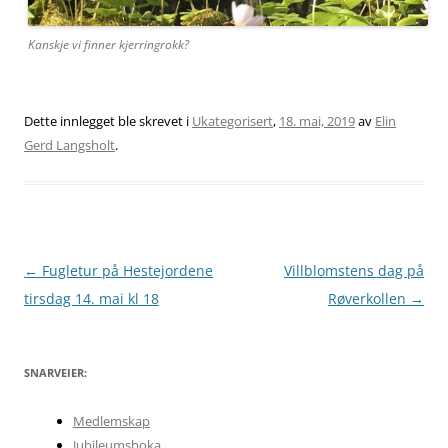
Kanskje vi finner kjerringrokk?
Dette innlegget ble skrevet i
Ukategorisert
,
18. mai, 2019
av
Elin
Gerd Langsholt
.
Innleggsnavigasjon
←
Fugletur på Hestejordene
Villblomstens dag på
tirsdag 14. mai kl 18
Røverkollen
→
SNARVEIER:
Medlemskap
Jubileumsboka