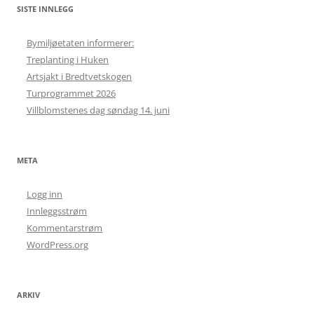
SISTE INNLEGG
Bymiljøetaten informerer:
Treplanting i Huken
Artsjakt i Bredtvetskogen
Turprogrammet 2026
Villblomstenes dag søndag 14. juni
META
Logg inn
Innleggsstrøm
Kommentarstrøm
WordPress.org
ARKIV