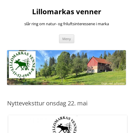
Hopp
til
Lillomarkas venner
innhold
slår ring om natur- og friluftsinteressene i marka
Meny
Nytteveksttur onsdag 22. mai