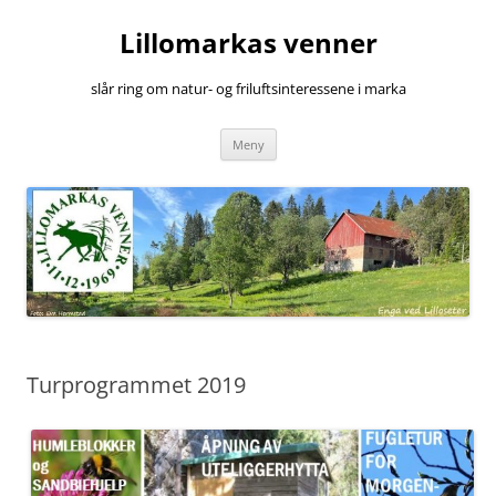
Hopp
til
Lillomarkas venner
innhold
slår ring om natur- og friluftsinteressene i marka
Meny
Turprogrammet 2019