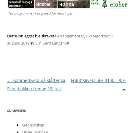
Turprogrammet – følg med for endringer
Dette innlegget ble skrevet i
Arrangementer
,
Ukategorisert
,
1.
august, 2019
av
Elin Gerd Langsholt
.
Innleggsnavigasjon
←
Sommerkveld på slåttenga
Friluftslivets uke 31.8. – 9.9.
Svingbakken fredag 19. juli
→
SNARVEIER:
Medlemskap
Jubileumsboka