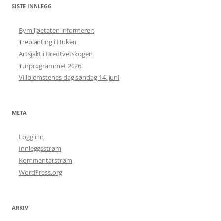
SISTE INNLEGG
Bymiljøetaten informerer:
Treplanting i Huken
Artsjakt i Bredtvetskogen
Turprogrammet 2026
Villblomstenes dag søndag 14. juni
META
Logg inn
Innleggsstrøm
Kommentarstrøm
WordPress.org
ARKIV