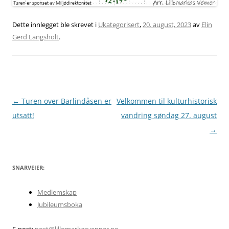
Dette innlegget ble skrevet i
Ukategorisert
,
20. august, 2023
av
Elin
Gerd Langsholt
.
Innleggsnavigasjon
←
Turen over Barlindåsen er
Velkommen til kulturhistorisk
utsatt!
vandring søndag 27. august
→
SNARVEIER:
Medlemskap
Jubileumsboka
E-post:
post@lillomarkasvenner.no