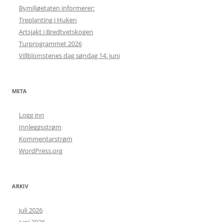
Bymiljøetaten informerer:
Treplanting i Huken
Artsjakt i Bredtvetskogen
Turprogrammet 2026
Villblomstenes dag søndag 14. juni
META
Logg inn
Innleggsstrøm
Kommentarstrøm
WordPress.org
ARKIV
juli 2026
juni 2026