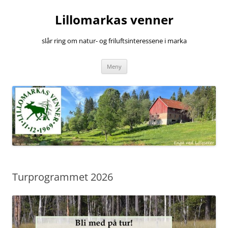
Hopp
til
Lillomarkas venner
innhold
slår ring om natur- og friluftsinteressene i marka
Meny
Turprogrammet 2026