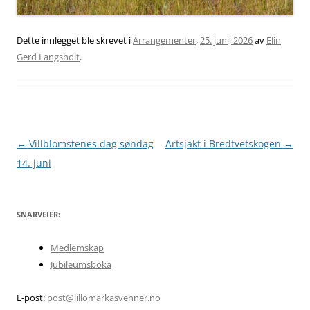
Dette innlegget ble skrevet i
Arrangementer
,
25. juni, 2026
av
Elin
Gerd Langsholt
.
Innleggsnavigasjon
←
Villblomstenes dag søndag
Artsjakt i Bredtvetskogen
→
14. juni
SNARVEIER:
Medlemskap
Jubileumsboka
E-post:
post@lillomarkasvenner.no