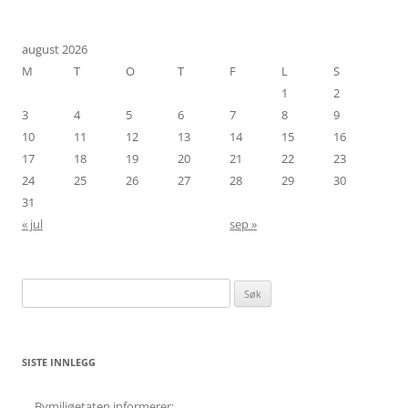
august 2026
M
T
O
T
F
L
S
1
2
3
4
5
6
7
8
9
10
11
12
13
14
15
16
17
18
19
20
21
22
23
24
25
26
27
28
29
30
31
« jul
sep »
Søk
etter:
SISTE INNLEGG
Bymiljøetaten informerer: