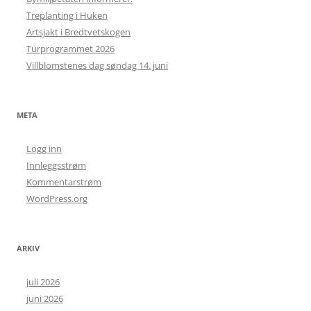
Treplanting i Huken
Artsjakt i Bredtvetskogen
Turprogrammet 2026
Villblomstenes dag søndag 14. juni
META
Logg inn
Innleggsstrøm
Kommentarstrøm
WordPress.org
ARKIV
juli 2026
juni 2026