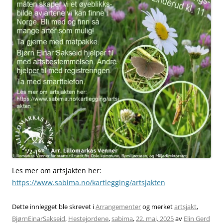
Les mer om artsjakten her:
https://www.sabima.no/kartlegging/artsjakten
Dette innlegget ble skrevet i
Arrangementer
og merket
artsjakt
,
BjørnEinarSakseid
,
Hestejordene
,
sabima
,
22. mai, 2025
av
Elin Gerd