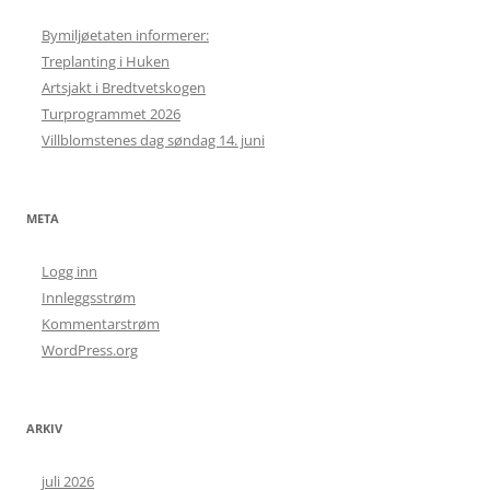
Bymiljøetaten informerer:
Treplanting i Huken
Artsjakt i Bredtvetskogen
Turprogrammet 2026
Villblomstenes dag søndag 14. juni
META
Logg inn
Innleggsstrøm
Kommentarstrøm
WordPress.org
ARKIV
juli 2026