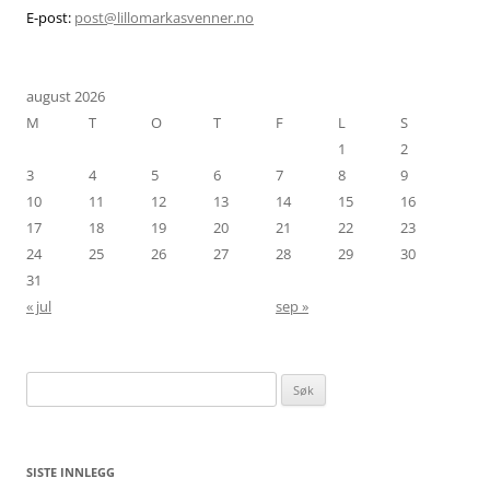
E-post:
post@lillomarkasvenner.no
august 2026
M
T
O
T
F
L
S
1
2
3
4
5
6
7
8
9
10
11
12
13
14
15
16
17
18
19
20
21
22
23
24
25
26
27
28
29
30
31
« jul
sep »
Søk
etter:
SISTE INNLEGG