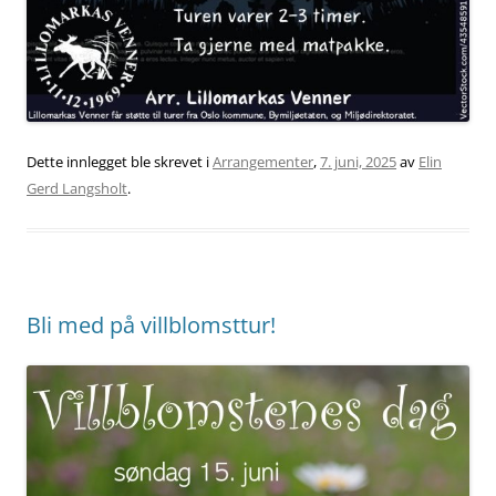
Dette innlegget ble skrevet i
Arrangementer
,
7. juni, 2025
av
Elin
Gerd Langsholt
.
Bli med på villblomsttur!