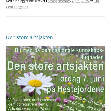
Dette innlegget ble skrevet i
Arrangementer
,
7. juni, 2025
av
Elin
Gerd Langsholt
.
Den store artsjakten