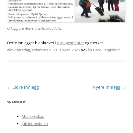
Utklipp fra Akers avis/Groruddalen
Dette innlegget ble skrevet i
Arrangementer
og merket
aktivitetsdag
,
Isdammen
,
30. januar, 2025
av
Elin Gerd Langsholt
.
Innleggsnavigasjon
←
Eldre innlegg
Nyere innlegg
→
SNARVEIER:
Medlemskap
Jubileumsboka